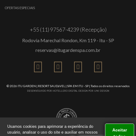
OFERTAS ESPECIAIS
+55 (11) 97567-4239 (Recepção)
Rodovia Marechal Rondon, Km 119 - Itu - SP
reservas@itugardenspa.com.br
© 2026
ITU GARDEN | RESORT SAUDáVEL | SPA EM ITU - SP
| Todos os direitos reservados
DESENVOLVIDO POR
HOTELLERO DIGITAL
DESIGN POR
UNI DESIGN
Usamos cookies para aprimorar a experiência do
Aceitar
usuário, analisar o uso do site e auxiliar em nossos