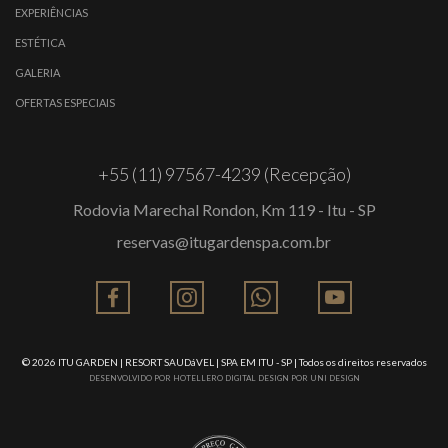
EXPERIÊNCIAS
ESTÉTICA
GALERIA
OFERTAS ESPECIAIS
+55 (11) 97567-4239 (Recepção)
Rodovia Marechal Rondon, Km 119 - Itu - SP
reservas@itugardenspa.com.br
© 2026
ITU GARDEN | RESORT SAUDáVEL | SPA EM ITU - SP
| Todos os direitos reservados
DESENVOLVIDO POR
HOTELLERO DIGITAL
DESIGN POR
UNI DESIGN