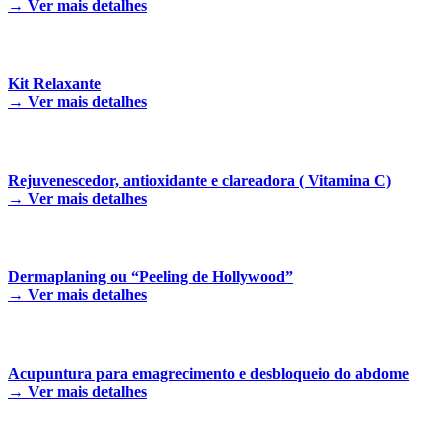
→
Ver mais detalhes
Kit Relaxante
→
Ver mais detalhes
Rejuvenescedor, antioxidante e clareadora ( Vitamina C)
→
Ver mais detalhes
Dermaplaning ou “Peeling de Hollywood”
→
Ver mais detalhes
Acupuntura para emagrecimento e desbloqueio do abdome
→
Ver mais detalhes