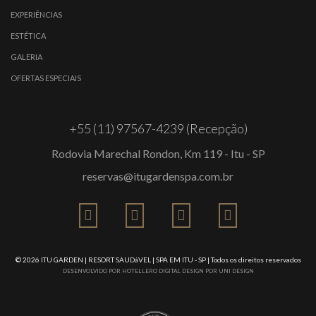
EXPERIÊNCIAS
ESTÉTICA
GALERIA
OFERTAS ESPECIAIS
+55 (11) 97567-4239 (Recepção)
Rodovia Marechal Rondon, Km 119 - Itu - SP
reservas@itugardenspa.com.br
© 2026
ITU GARDEN | RESORT SAUDáVEL | SPA EM ITU - SP
| Todos os direitos reservados
DESENVOLVIDO POR
HOTELLERO DIGITAL
DESIGN POR
UNI DESIGN