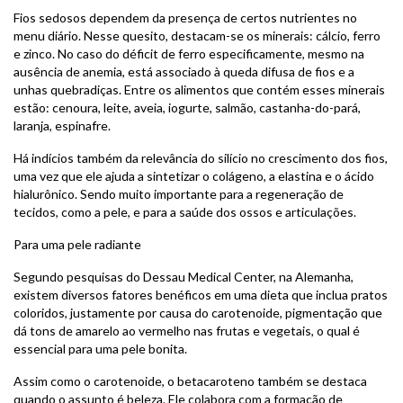
Fios sedosos dependem da presença de certos nutrientes no
menu diário. Nesse quesito, destacam-se os minerais: cálcio, ferro
e zinco. No caso do déficit de ferro especificamente, mesmo na
ausência de anemia, está associado à queda difusa de fios e a
unhas quebradiças. Entre os alimentos que contém esses minerais
estão: cenoura, leite, aveia, iogurte, salmão, castanha-do-pará,
laranja, espinafre.
Há indícios também da relevância do silício no crescimento dos fios,
uma vez que ele ajuda a sintetizar o colágeno, a elastina e o ácido
hialurônico. Sendo muito importante para a regeneração de
tecidos, como a pele, e para a saúde dos ossos e articulações.
Para uma pele radiante
Segundo pesquisas do Dessau Medical Center, na Alemanha,
existem diversos fatores benéficos em uma dieta que inclua pratos
coloridos, justamente por causa do carotenoide, pigmentação que
dá tons de amarelo ao vermelho nas frutas e vegetais, o qual é
essencial para uma pele bonita.
Assim como o carotenoide, o betacaroteno também se destaca
quando o assunto é beleza. Ele colabora com a formação de