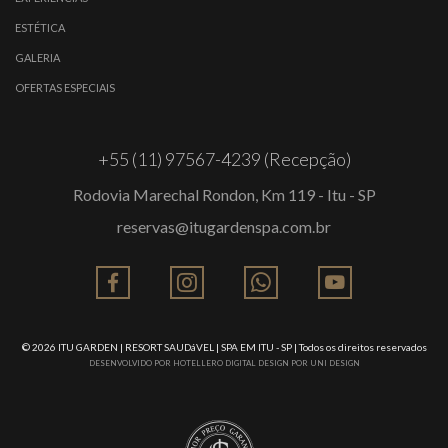
ESTÉTICA
GALERIA
OFERTAS ESPECIAIS
+55 (11) 97567-4239 (Recepção)
Rodovia Marechal Rondon, Km 119 - Itu - SP
reservas@itugardenspa.com.br
© 2026
ITU GARDEN | RESORT SAUDáVEL | SPA EM ITU - SP
| Todos os direitos reservados
DESENVOLVIDO POR
HOTELLERO DIGITAL
DESIGN POR
UNI DESIGN