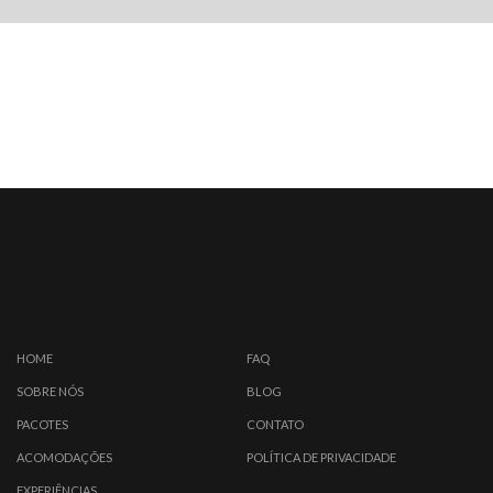
HOME
FAQ
SOBRE NÓS
BLOG
PACOTES
CONTATO
ACOMODAÇÕES
POLÍTICA DE PRIVACIDADE
EXPERIÊNCIAS