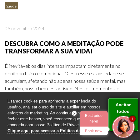
Saúde
05 novembro 2024
DESCUBRA COMO A MEDITAÇÃO PODE
TRANSFORMAR A SUA VIDA!
É inevitável: os dias intensos impactam diretamente no
equilíbrio físico e emocional. O estresse e a ansiedade se
acumulam, afetando não apenas nossa saúde mental, mas,
também, nosso bem-estar físico. Nesses momentos, é
fundamental encontrar maneiras eficazes de acalmar a
Usamos cookies para aprimorar a experiência do
mente, reduzir a tensão e recuperar a harmonia interior. Em
Aceitar
usuário, analisar o uso do site e auxiliar em nossos
busca de meios para enfrentar […]
todos
esforços de marketing. Ao continuar a navegar ou
×
Best price
os
fechar este banner, você reconhece que leu e
1
here!
LEIA MAIS
cookies
concorda com nossa Política de Privacidade. »
Clique aqui para acessar a Política de Privacidade
Book now