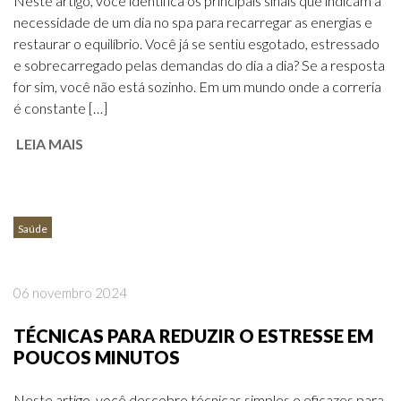
Neste artigo, você identifica os principais sinais que indicam a
necessidade de um dia no spa para recarregar as energias e
restaurar o equilíbrio. Você já se sentiu esgotado, estressado
e sobrecarregado pelas demandas do dia a dia? Se a resposta
for sim, você não está sozinho. Em um mundo onde a correria
é constante […]
LEIA MAIS
Saúde
06 novembro 2024
TÉCNICAS PARA REDUZIR O ESTRESSE EM
POUCOS MINUTOS
Neste artigo, você descobre técnicas simples e eficazes para